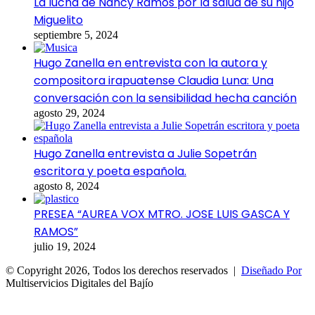
La lucha de Nancy Ramos por la salud de su hijo
Miguelito
septiembre 5, 2024
Hugo Zanella en entrevista con la autora y
compositora irapuatense Claudia Luna: Una
conversación con la sensibilidad hecha canción
agosto 29, 2024
Hugo Zanella entrevista a Julie Sopetrán
escritora y poeta española.
agosto 8, 2024
PRESEA “AUREA VOX MTRO. JOSE LUIS GASCA Y
RAMOS”
julio 19, 2024
© Copyright 2026, Todos los derechos reservados |
Diseñado Por
Multiservicios Digitales del Bajío
Facebook
X
WhatsApp
Telegram
Viber
Botón
volver