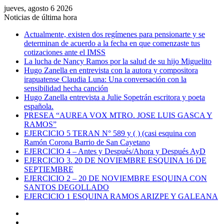
jueves, agosto 6 2026
Noticias de última hora
Actualmente, existen dos regímenes para pensionarte y se
determinan de acuerdo a la fecha en que comenzaste tus
cotizaciones ante el IMSS
La lucha de Nancy Ramos por la salud de su hijo Miguelito
Hugo Zanella en entrevista con la autora y compositora
irapuatense Claudia Luna: Una conversación con la
sensibilidad hecha canción
Hugo Zanella entrevista a Julie Sopetrán escritora y poeta
española.
PRESEA “AUREA VOX MTRO. JOSE LUIS GASCA Y
RAMOS”
EJERCICIO 5 TERAN N° 589 y ( ) (casi esquina con
Ramón Corona Barrio de San Cayetano
EJERCICIO 4 – Antes y Después/Ahora y Después AyD
EJERCICIO 3. 20 DE NOVIEMBRE ESQUINA 16 DE
SEPTIEMBRE
EJERCICIO 2 – 20 DE NOVIEMBRE ESQUINA CON
SANTOS DEGOLLADO
EJERCICIO 1 ESQUINA RAMOS ARIZPE Y GALEANA
Facebook
YouTube