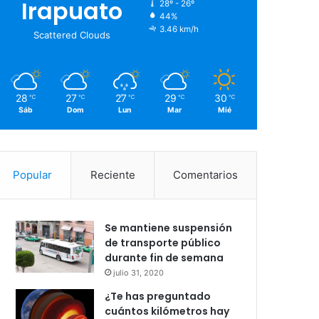
Irapuato
28º - 26º
44%
3.46 km/h
Scattered Clouds
28
27
27
29
30
℃
℃
℃
℃
℃
Sáb
Dom
Lun
Mar
Mié
Popular
Reciente
Comentarios
Se mantiene suspensión
de transporte público
durante fin de semana
julio 31, 2020
¿Te has preguntado
cuántos kilómetros hay