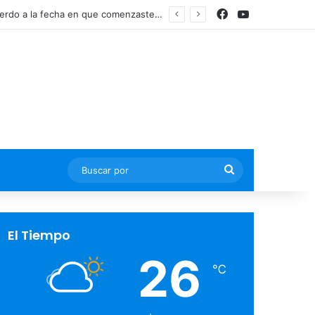
Facebook
YouTube
Actualmente, existen dos regímenes para pensionarte y se determinan de acuerdo a la fecha en que comenzaste tus cotizaciones ante el IMSS
Buscar
por
El Tiempo
26
℃