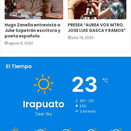
Hugo Zanella entrevista a
PRESEA “AUREA VOX MTRO.
Julie Sopetrán escritora y
JOSE LUIS GASCA Y RAMOS”
poeta española.
julio 19, 2024
agosto 8, 2024
El Tiempo
23
℃
Irapuato
30º - 23º
53%
3.49 km/h
Clear Sky