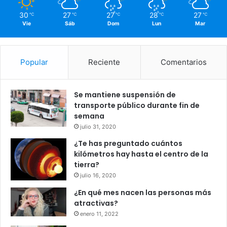
30
27
27
28
27
℃
℃
℃
℃
℃
Vie
Sáb
Dom
Lun
Mar
Popular
Reciente
Comentarios
Se mantiene suspensión de
transporte público durante fin de
semana
julio 31, 2020
¿Te has preguntado cuántos
kilómetros hay hasta el centro de la
tierra?
julio 16, 2020
¿En qué mes nacen las personas más
atractivas?
enero 11, 2022