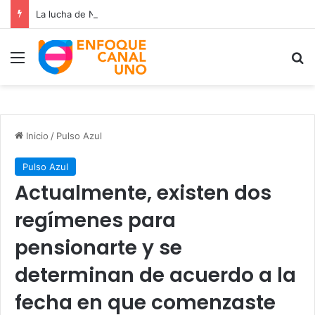
La lucha de Nancy Ramos por la salud de su hijo Miguelito
Menú
B
Inicio
/
Pulso Azul
Pulso Azul
Actualmente, existen dos
regímenes para
pensionarte y se
determinan de acuerdo a la
fecha en que comenzaste