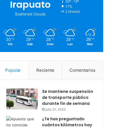
Irapuato
30º - 13º
77%
2.19 km/h
Scattered Clouds
30
29
28
28
26
℃
℃
℃
℃
℃
Vie
Sáb
Dom
Lun
Mar
Popular
Reciente
Comentarios
Se mantiene suspensión
de transporte público
durante fin de semana
julio 31, 2020
¿Te has preguntado
cuántos kilómetros hay