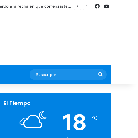
Facebook
YouTube
Actualmente, existen dos regímenes para pensionarte y se determinan de acuerdo a la fecha en que comenzaste tus cotizaciones ante el IMSS
Buscar
por
El Tiempo
18
℃