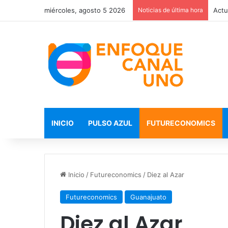
miércoles, agosto 5 2026
Noticias de última hora
La l
INICIO
PULSO AZUL
FUTURECONOMICS
Inicio
/
Futureconomics
/
Diez al Azar
Futureconomics
Guanajuato
Diez al Azar