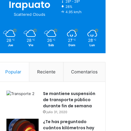
Irapuato
28º - 28º
28%
4.95 km/h
Scattered Clouds
28
28
26
27
28
℃
℃
℃
℃
℃
Jue
Vie
Sáb
Dom
Lun
Popular
Reciente
Comentarios
Se mantiene suspensión
de transporte público
durante fin de semana
julio 31, 2020
¿Te has preguntado
cuántos kilómetros hay