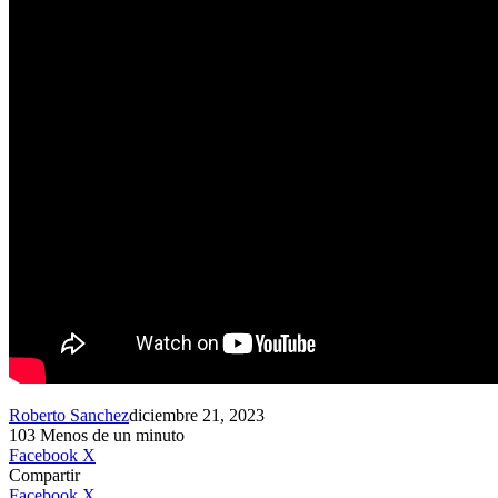
Roberto Sanchez
diciembre 21, 2023
103
Menos de un minuto
LinkedIn
WhatsApp
Facebook
X
Compartir
LinkedIn
WhatsApp
Telegram
Compartir
Facebook
X