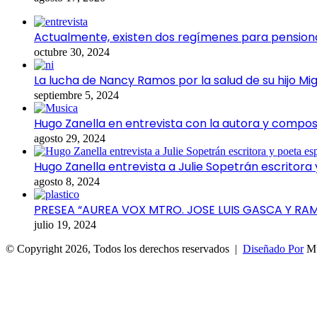
Actualmente, existen dos regímenes para pensiona
octubre 30, 2024
La lucha de Nancy Ramos por la salud de su hijo Mig
septiembre 5, 2024
Hugo Zanella en entrevista con la autora y compos
agosto 29, 2024
Hugo Zanella entrevista a Julie Sopetrán escritora
agosto 8, 2024
PRESEA “AUREA VOX MTRO. JOSE LUIS GASCA Y RA
julio 19, 2024
© Copyright 2026, Todos los derechos reservados |
Diseñado Por
Mul
Facebook
X
WhatsApp
Telegram
Viber
Botón
volver
arriba