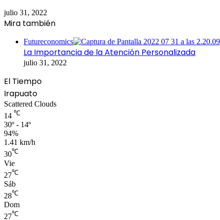
julio 31, 2022
Mira también
Cerrar
Futureconomics
La Importancia de la Atención Personalizada
julio 31, 2022
El Tiempo
Irapuato
Scattered Clouds
℃
14
30º - 14º
94%
1.41 km/h
℃
30
Vie
℃
27
Sáb
℃
28
Dom
℃
27