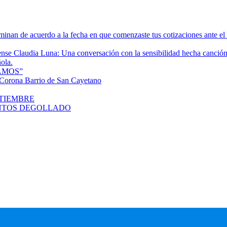
rminan de acuerdo a la fecha en que comenzaste tus cotizaciones ante e
tense Claudia Luna: Una conversación con la sensibilidad hecha canció
ola.
AMOS”
orona Barrio de San Cayetano
PTIEMBRE
SANTOS DEGOLLADO