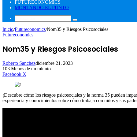
FUTURECONOMICS
MONTANDO EL PUNTO
Buscar
por
Inicio
/
Futureconomics
/
Nom35 y Riesgos Psicosociales
Futureconomics
Nom35 y Riesgos Psicosociales
Roberto Sanchez
diciembre 21, 2023
103
Menos de un minuto
LinkedIn
WhatsApp
Facebook
X
¡Descubre cómo los riesgos psicosociales y la norma 35 pueden impacta
experiencia y conocimientos sobre cómo trabaja con niños y sus padres