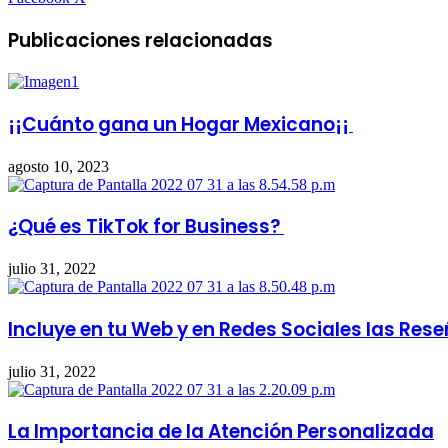
por
correo
Publicaciones relacionadas
electrónico
¡¡Cuánto gana un Hogar Mexicano¡¡
agosto 10, 2023
¿Qué es TikTok for Business?
julio 31, 2022
Incluye en tu Web y en Redes Sociales las Res
julio 31, 2022
La Importancia de la Atención Personalizada