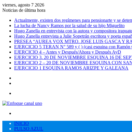
viernes, agosto 7 2026
Noticias de última hora
Actualmente, existen dos regímenes para pensionarte y se dete
La lucha de Nancy Ramos por la salud de su hijo Miguelito
Hugo Zanella en entrevista con la autora y compositora irapua
Hugo Zanella entrevista a Julie Sopetrán escritora y poeta españ
PRESEA “AUREA VOX MTRO. JOSE LUIS GASCA Y R
EJERCICIO 5 TERAN N° 589 y ( ) (casi esquina con Ramón C
EJERCICIO 4 – Antes y Después/Ahora y Después AyD
EJERCICIO 3. 20 DE NOVIEMBRE ESQUINA 16 DE SE
EJERCICIO 2 – 20 DE NOVIEMBRE ESQUINA CON 
EJERCICIO 1 ESQUINA RAMOS ARIZPE Y GALEANA
Facebook
YouTube
Menú
Buscar
por
INICIO
PULSO AZUL