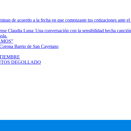
rminan de acuerdo a la fecha en que comenzaste tus cotizaciones ante e
tense Claudia Luna: Una conversación con la sensibilidad hecha canció
ola.
AMOS”
orona Barrio de San Cayetano
PTIEMBRE
SANTOS DEGOLLADO