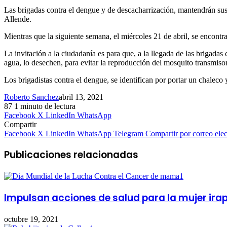
Las brigadas contra el dengue y de descacharrización, mantendrán sus v
Allende.
Mientras que la siguiente semana, el miércoles 21 de abril, se encont
La invitación a la ciudadanía es para que, a la llegada de las brigada
agua, lo desechen, para evitar la reproducción del mosquito transmisor
Los brigadistas contra el dengue, se identifican por portar un chaleco
Roberto Sanchez
abril 13, 2021
87
1 minuto de lectura
Facebook
X
LinkedIn
WhatsApp
Compartir
Facebook
X
LinkedIn
WhatsApp
Telegram
Compartir por correo elec
Publicaciones relacionadas
Impulsan acciones de salud para la mujer ira
octubre 19, 2021