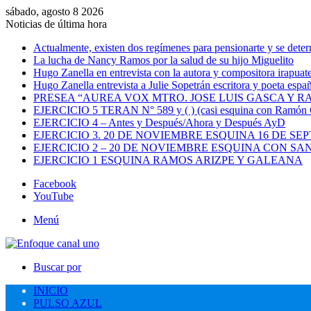
sábado, agosto 8 2026
Noticias de última hora
Actualmente, existen dos regímenes para pensionarte y se dete
La lucha de Nancy Ramos por la salud de su hijo Miguelito
Hugo Zanella en entrevista con la autora y compositora irapua
Hugo Zanella entrevista a Julie Sopetrán escritora y poeta españ
PRESEA “AUREA VOX MTRO. JOSE LUIS GASCA Y R
EJERCICIO 5 TERAN N° 589 y ( ) (casi esquina con Ramón C
EJERCICIO 4 – Antes y Después/Ahora y Después AyD
EJERCICIO 3. 20 DE NOVIEMBRE ESQUINA 16 DE SE
EJERCICIO 2 – 20 DE NOVIEMBRE ESQUINA CON 
EJERCICIO 1 ESQUINA RAMOS ARIZPE Y GALEANA
Facebook
YouTube
Menú
Buscar por
INICIO
PULSO AZUL