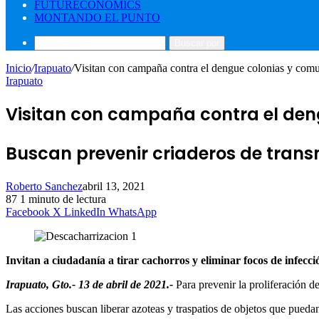
FUTURECONOMICS
MONTANDO EL PUNTO
Buscar por
Inicio
/
Irapuato
/
Visitan con campaña contra el dengue colonias y comu
Irapuato
Visitan con campaña contra el den
Buscan prevenir criaderos de trans
Roberto Sanchez
abril 13, 2021
87
1 minuto de lectura
Facebook
X
LinkedIn
WhatsApp
Invitan a ciudadanía a tirar cachorros y eliminar focos de infecci
Irapuato, Gto.- 13 de abril de 2021.-
Para prevenir la proliferación d
Las acciones buscan liberar azoteas y traspatios de objetos que puedan