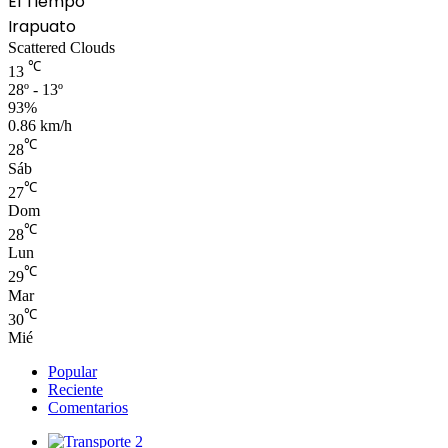
El Tiempo
Irapuato
Scattered Clouds
℃
13
28º - 13º
93%
0.86 km/h
℃
28
Sáb
℃
27
Dom
℃
28
Lun
℃
29
Mar
℃
30
Mié
Popular
Reciente
Comentarios