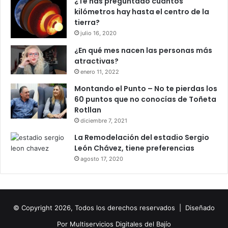
¿Te has preguntado cuántos
kilómetros hay hasta el centro de la
tierra?
julio 16, 2020
¿En qué mes nacen las personas más
atractivas?
enero 11, 2022
Montando el Punto – No te pierdas los
60 puntos que no conocías de Toñeta
Rotllan
diciembre 7, 2021
La Remodelación del estadio Sergio
León Chávez, tiene preferencias
agosto 17, 2020
© Copyright 2026, Todos los derechos reservados |
Diseñado
Por
Multiservicios Digitales del Bajío