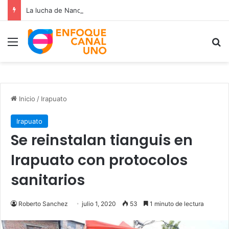
La lucha de Nancy Ramos por la salud de su hijo Miguelito
Menú
B
Inicio
/
Irapuato
Irapuato
Se reinstalan tianguis en
Irapuato con protocolos
sanitarios
Roberto Sanchez
julio 1, 2020
53
1 minuto de lectura