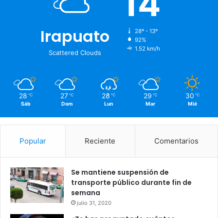
14
Irapuato
28º - 13º
92%
1.52 km/h
Scattered Clouds
28
27
28
29
30
℃
℃
℃
℃
℃
Sáb
Dom
Lun
Mar
Mié
Popular
Reciente
Comentarios
Se mantiene suspensión de
transporte público durante fin de
semana
julio 31, 2020