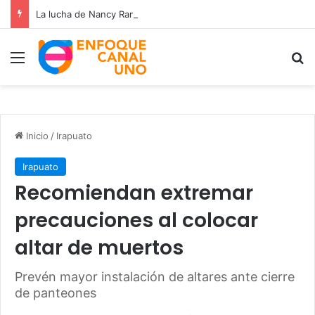
La lucha de Nancy Ramos por la salud de su hijo Miguelito
Menú
B
Inicio
/
Irapuato
Irapuato
Recomiendan extremar
precauciones al colocar
altar de muertos
Prevén mayor instalación de altares ante cierre
de panteones