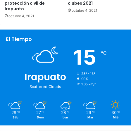
protección civil de
clubes 2021
Irapuato
octubre 4, 2021
octubre 4, 2021
El Tiempo
15
℃
Irapuato
28º - 13º
90%
1.65 km/h
Scattered Clouds
28
27
28
29
30
℃
℃
℃
℃
℃
Sáb
Dom
Lun
Mar
Mié