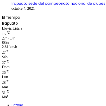
Irapuato sede del campeonato nacional de clubes
octubre 4, 2021
El Tiempo
Irapuato
Lluvia Ligera
℃
15
27º - 14º
88%
2.61 km/h
℃
27
Sáb
℃
27
Dom
℃
26
Lun
℃
28
Mar
℃
31
Mié
Popular