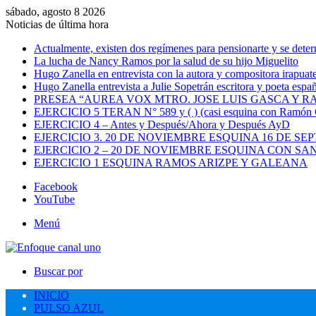
sábado, agosto 8 2026
Noticias de última hora
Actualmente, existen dos regímenes para pensionarte y se dete
La lucha de Nancy Ramos por la salud de su hijo Miguelito
Hugo Zanella en entrevista con la autora y compositora irapua
Hugo Zanella entrevista a Julie Sopetrán escritora y poeta españ
PRESEA “AUREA VOX MTRO. JOSE LUIS GASCA Y R
EJERCICIO 5 TERAN N° 589 y ( ) (casi esquina con Ramón C
EJERCICIO 4 – Antes y Después/Ahora y Después AyD
EJERCICIO 3. 20 DE NOVIEMBRE ESQUINA 16 DE SE
EJERCICIO 2 – 20 DE NOVIEMBRE ESQUINA CON 
EJERCICIO 1 ESQUINA RAMOS ARIZPE Y GALEANA
Facebook
YouTube
Menú
Buscar por
INICIO
PULSO AZUL