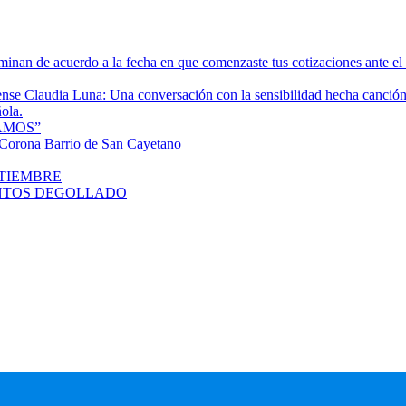
rminan de acuerdo a la fecha en que comenzaste tus cotizaciones ante e
tense Claudia Luna: Una conversación con la sensibilidad hecha canció
ola.
AMOS”
orona Barrio de San Cayetano
PTIEMBRE
SANTOS DEGOLLADO