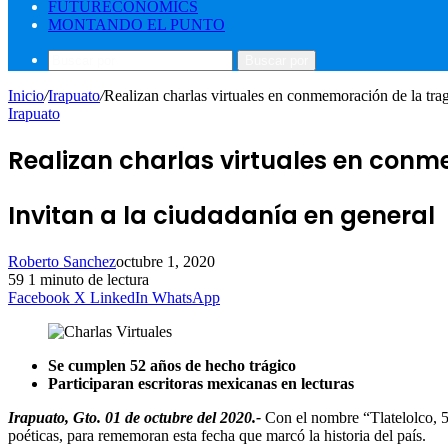
FUTURECONOMICS
MONTANDO EL PUNTO
Buscar por
Inicio
/
Irapuato
/
Realizan charlas virtuales en conmemoración de la trag
Irapuato
Realizan charlas virtuales en conm
Invitan a la ciudadanía en general
Roberto Sanchez
octubre 1, 2020
59
1 minuto de lectura
Facebook
X
LinkedIn
WhatsApp
Se cumplen 52 años de hecho trágico
Participaran escritoras mexicanas en lecturas
Irapuato, Gto. 01 de octubre del 2020.-
Con el nombre “Tlatelolco, 5
poéticas, para rememoran esta fecha que marcó la historia del país.