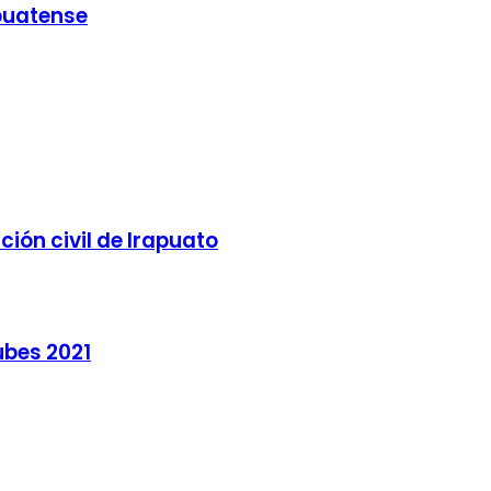
puatense
ión civil de Irapuato
ubes 2021