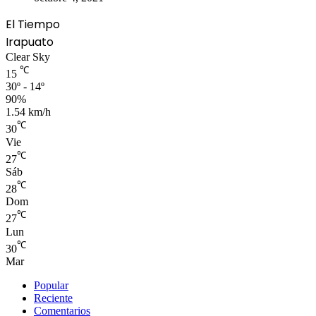
El Tiempo
Irapuato
Clear Sky
℃
15
30º - 14º
90%
1.54 km/h
℃
30
Vie
℃
27
Sáb
℃
28
Dom
℃
27
Lun
℃
30
Mar
Popular
Reciente
Comentarios