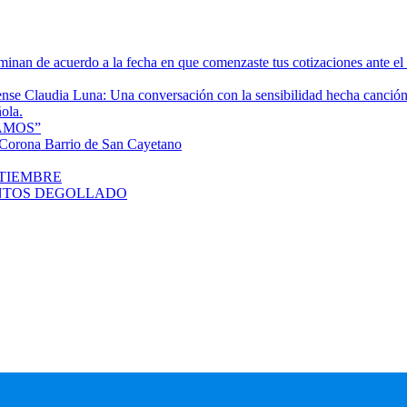
rminan de acuerdo a la fecha en que comenzaste tus cotizaciones ante e
tense Claudia Luna: Una conversación con la sensibilidad hecha canció
ola.
AMOS”
orona Barrio de San Cayetano
PTIEMBRE
SANTOS DEGOLLADO