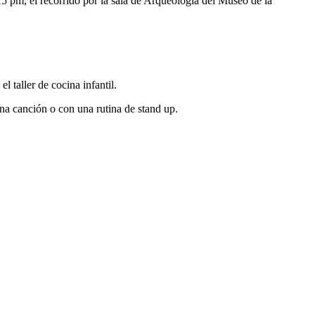
5:15 pm, el recorrido por la sala de Arqueología del Museo de la
el taller de cocina infantil.
una canción o con una rutina de stand up.