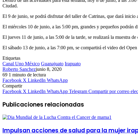
Dentro de las actividades para esta semana, hoy 8 de junio, a las 5:00 
Ciudad.
El 9 de junio, se podrá disfrutar del taller de Catrinas, que dará inicio a
El miércoles 10 de junio, a las 5:00 pm, grandes y pequeños podrán d
El jueves 11 de junio, a las 5:00 de la tarde, se realizará la muestra de 
El sábado 13 de junio, a las 7:00 pm, se compartirá el video del Open
Etiquetas
Canal Uno México
Guanajuato
Irapuato
Roberto Sanchez
junio 8, 2020
69
1 minuto de lectura
Facebook
X
LinkedIn
WhatsApp
Compartir
Facebook
X
LinkedIn
WhatsApp
Telegram
Compartir por correo elec
Publicaciones relacionadas
Impulsan acciones de salud para la mujer ira