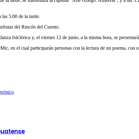
de la tarde, se transmitirá la cápsula “Arte Griego: Alfarería”, y a las 
 las 5:00 de la tarde.
isfrutar del Rincón del Cuento.
danza folclórica y, el viernes 12 de junio, a la misma hora, se presentará 
 Mic, en el cual participarán personas con la lectura de un poema, con 
trónico
puatense