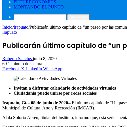
FUTURECONOMICS
MONTANDO EL PUNTO
Buscar por
Inicio
/
Irapuato
/
Publicarán último capítulo de “un paseo por las comun
Irapuato
Publicarán último capítulo de “un 
Roberto Sanchez
junio 8, 2020
69
1 minuto de lectura
Facebook
X
LinkedIn
WhatsApp
Invitan a disfrutar calendario de actividades virtuales
Ciudadanía puede unirse por redes sociales
Irapuato, Gto. 08 de junio de 2020.-
El último capítulo de “Un paseo
Municipal de Cultura, Arte y Recreación (IMCAR).
Atala Solorio Abreu, titular del Instituto, informó que, ésta serie cuen