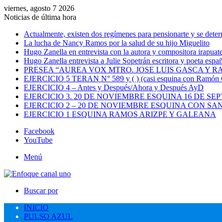
viernes, agosto 7 2026
Noticias de última hora
Actualmente, existen dos regímenes para pensionarte y se dete
La lucha de Nancy Ramos por la salud de su hijo Miguelito
Hugo Zanella en entrevista con la autora y compositora irapua
Hugo Zanella entrevista a Julie Sopetrán escritora y poeta españ
PRESEA “AUREA VOX MTRO. JOSE LUIS GASCA Y R
EJERCICIO 5 TERAN N° 589 y ( ) (casi esquina con Ramón C
EJERCICIO 4 – Antes y Después/Ahora y Después AyD
EJERCICIO 3. 20 DE NOVIEMBRE ESQUINA 16 DE SE
EJERCICIO 2 – 20 DE NOVIEMBRE ESQUINA CON 
EJERCICIO 1 ESQUINA RAMOS ARIZPE Y GALEANA
Facebook
YouTube
Menú
Buscar por
INICIO
PULSO AZUL