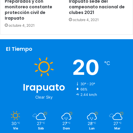
Preparados y con
Irapuato sede del
monitoreo constante
campeonato nacional de
protección civil de
clubes 2021
Irapuato
octubre 4, 2021
octubre 4, 2021
El Tiempo
20
℃
Irapuato
30º - 20º
66%
2.44 km/h
Clear Sky
30
27
27
28
27
℃
℃
℃
℃
℃
Vie
Sáb
Dom
Lun
Mar