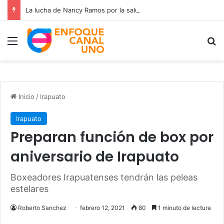
La lucha de Nancy Ramos por la salud de su hijo Miguelito
Menú
B
Inicio
/
Irapuato
Irapuato
Preparan función de box por
aniversario de Irapuato
Boxeadores Irapuatenses tendrán las peleas
estelares
Roberto Sanchez
febrero 12, 2021
80
1 minuto de lectura