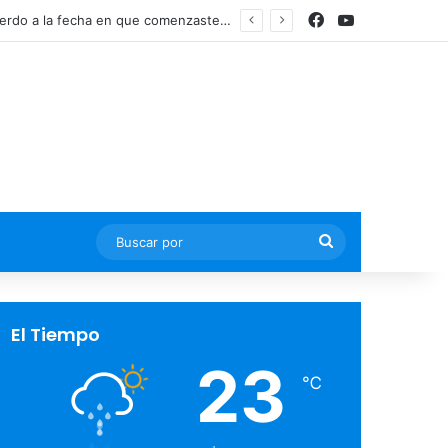
Facebook
YouTube
Actualmente, existen dos regímenes para pensionarte y se determinan de acuerdo a la fecha en que comenzaste tus cotizaciones ante el IMSS
Buscar
por
El Tiempo
23
℃