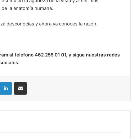
 estimulan la agudeza de la vista y al ser más
e de la anatomía humana.
izá desconocías y ahora ya conoces la razón.
am al teléfono 462 255 01 01, y sigue nuestras redes
sociales.
LinkedIn
Compartir por correo electrónico