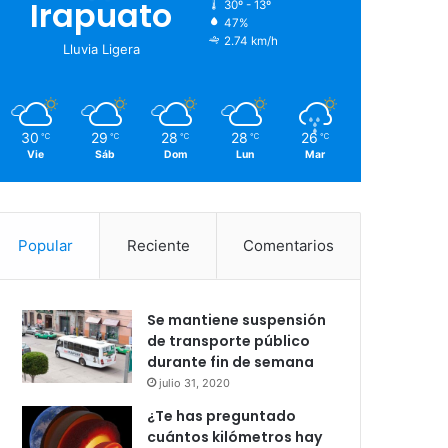
Irapuato
30º - 13º
47%
2.74 km/h
Lluvia Ligera
30
29
28
28
26
℃
℃
℃
℃
℃
Vie
Sáb
Dom
Lun
Mar
Popular
Reciente
Comentarios
Se mantiene suspensión
de transporte público
durante fin de semana
julio 31, 2020
¿Te has preguntado
cuántos kilómetros hay