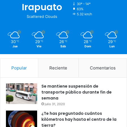
Irapuato
30º - 14º
63%
5.32 km/h
Scattered Clouds
30
29
26
28
29
℃
℃
℃
℃
℃
Jue
Vie
Sáb
Dom
Lun
Popular
Reciente
Comentarios
Se mantiene suspensión de
transporte público durante fin de
semana
julio 31, 2020
¿Te has preguntado cuántos
kilómetros hay hasta el centro de la
tierra?