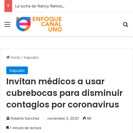
La lucha de Nancy Ramos por la salud de su hijo Miguelito
Menú
B
Inicio
/
Irapuato
Irapuato
Invitan médicos a usar
cubrebocas para disminuir
contagios por coronavirus
Roberto Sanchez
noviembre 3, 2020
89
1 minuto de lectura