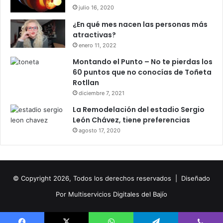
julio 16, 2020
¿En qué mes nacen las personas más
atractivas?
enero 11, 2022
Montando el Punto – No te pierdas los
60 puntos que no conocías de Toñeta
Rotllan
diciembre 7, 2021
La Remodelación del estadio Sergio
León Chávez, tiene preferencias
agosto 17, 2020
© Copyright 2026, Todos los derechos reservados |
Diseñado
Por
Multiservicios Digitales del Bajío