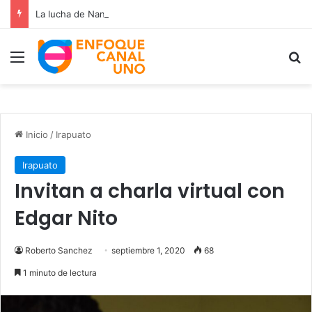
La lucha de Nancy Ramos por la salud de su hijo Miguelito
Menú
B
Inicio
/
Irapuato
Irapuato
Invitan a charla virtual con
Edgar Nito
Roberto Sanchez
septiembre 1, 2020
68
1 minuto de lectura