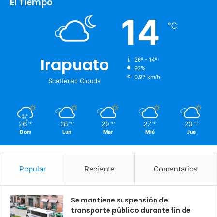
El Tiempo
14
℃
Irapuato
26º - 14º
92%
0.97 km/h
Scattered Clouds
26
28
29
27
29
℃
℃
℃
℃
℃
Dom
Lun
Mar
Mié
Jue
Popular
Reciente
Comentarios
Se mantiene suspensión de
transporte público durante fin de