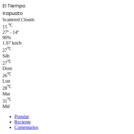
El Tiempo
Irapuato
Scattered Clouds
℃
15
27º - 14º
90%
1.97 km/h
℃
27
Sáb
℃
27
Dom
℃
26
Lun
℃
28
Mar
℃
31
Mié
Popular
Reciente
Comentarios