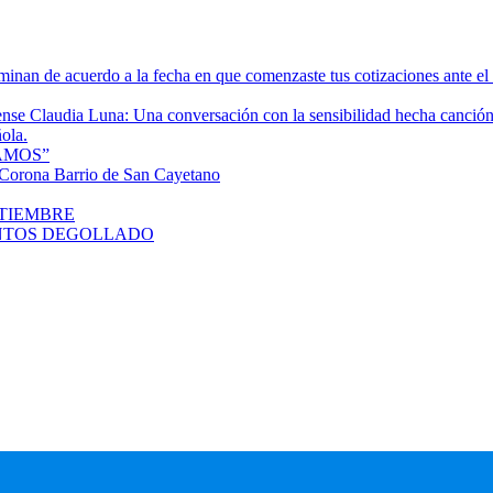
rminan de acuerdo a la fecha en que comenzaste tus cotizaciones ante e
tense Claudia Luna: Una conversación con la sensibilidad hecha canció
ola.
AMOS”
orona Barrio de San Cayetano
PTIEMBRE
SANTOS DEGOLLADO