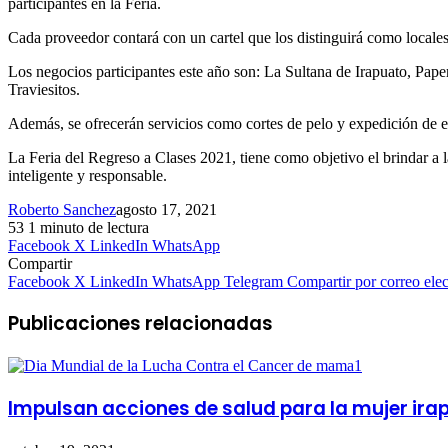
participantes en la Feria.
Cada proveedor contará con un cartel que los distinguirá como locales
Los negocios participantes este año son: La Sultana de Irapuato, P
Traviesitos.
Además, se ofrecerán servicios como cortes de pelo y expedición de 
La Feria del Regreso a Clases 2021, tiene como objetivo el brindar a
inteligente y responsable.
Roberto Sanchez
agosto 17, 2021
53
1 minuto de lectura
Facebook
X
LinkedIn
WhatsApp
Compartir
Facebook
X
LinkedIn
WhatsApp
Telegram
Compartir por correo elec
Publicaciones relacionadas
Impulsan acciones de salud para la mujer ira