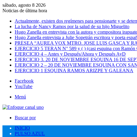
sábado, agosto 8 2026
Noticias de última hora
Actualmente, existen dos regímenes para pensionarte y se dete
La lucha de Nancy Ramos por la salud de su hijo Miguelito
Hugo Zanella en entrevista con la autora y compositora irapua
Hugo Zanella entrevista a Julie Sopetrán escritora y poeta españ
PRESEA “AUREA VOX MTRO. JOSE LUIS GASCA Y R
EJERCICIO 5 TERAN N° 589 y ( ) (casi esquina con Ramón C
EJERCICIO 4 – Antes y Después/Ahora y Después AyD
EJERCICIO 3. 20 DE NOVIEMBRE ESQUINA 16 DE SE
EJERCICIO 2 – 20 DE NOVIEMBRE ESQUINA CON 
EJERCICIO 1 ESQUINA RAMOS ARIZPE Y GALEANA
Facebook
YouTube
Menú
Buscar por
INICIO
PULSO AZUL