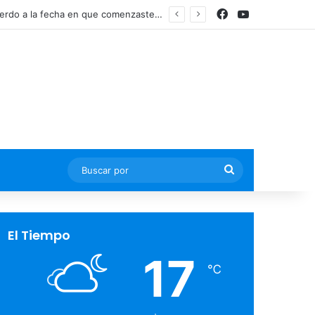
Facebook
YouTube
Actualmente, existen dos regímenes para pensionarte y se determinan de acuerdo a la fecha en que comenzaste tus cotizaciones ante el IMSS
Buscar
por
El Tiempo
17
℃