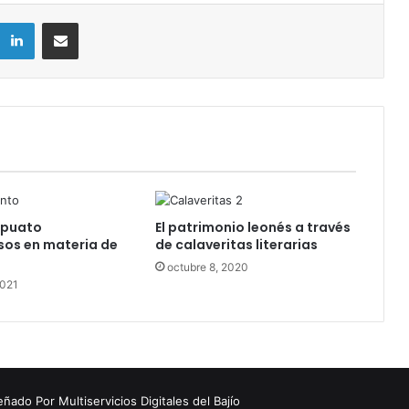
LinkedIn
Compartir por correo electrónico
apuato
El patrimonio leonés a través
os en materia de
de calaveritas literarias
octubre 8, 2020
2021
eñado Por
Multiservicios Digitales del Bajío