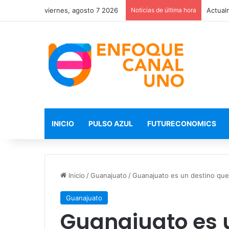
viernes, agosto 7 2026
Noticias de última hora
INICIO
PULSO AZUL
FUTURECONOMICS
Inicio
/
Guanajuato
/
Guanajuato es un destino que 
Guanajuato
Guanajuato es 