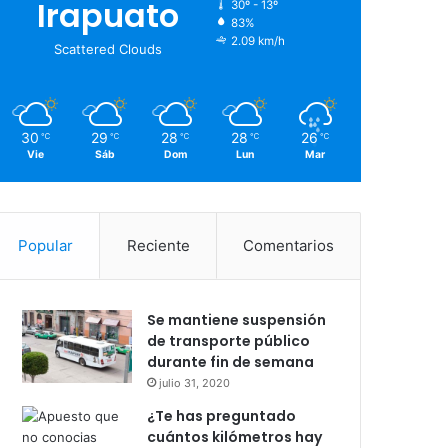
Irapuato
30º - 13º
83%
2.09 km/h
Scattered Clouds
30
29
28
28
26
℃
℃
℃
℃
℃
Vie
Sáb
Dom
Lun
Mar
Popular
Reciente
Comentarios
Se mantiene suspensión
de transporte público
durante fin de semana
julio 31, 2020
¿Te has preguntado
cuántos kilómetros hay