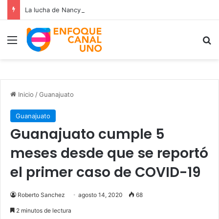
La lucha de Nancy Ramos por la salud de su hijo Miguelito
Menú
B
Inicio
/
Guanajuato
Guanajuato
Guanajuato cumple 5
meses desde que se reportó
el primer caso de COVID-19
Roberto Sanchez
agosto 14, 2020
68
2 minutos de lectura