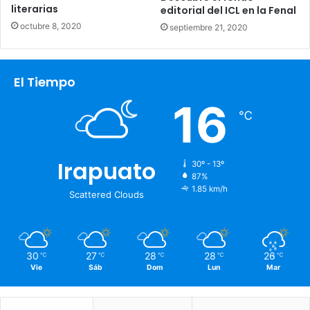
literarias
editorial del ICL en la Fenal
octubre 8, 2020
septiembre 21, 2020
El Tiempo
16
℃
Irapuato
30º - 13º
87%
1.85 km/h
Scattered Clouds
30
27
28
28
26
℃
℃
℃
℃
℃
Vie
Sáb
Dom
Lun
Mar