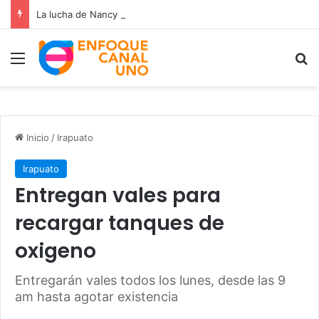
La lucha de Nancy Ramos por la salud de su hijo Miguelito
Menú
B
Inicio
/
Irapuato
Irapuato
Entregan vales para
recargar tanques de
oxigeno
Entregarán vales todos los lunes, desde las 9
am hasta agotar existencia