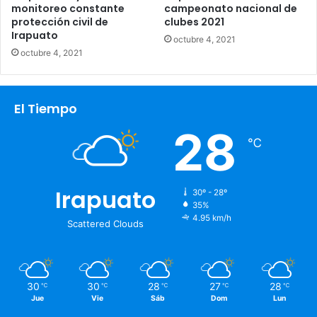
monitoreo constante
campeonato nacional de
protección civil de
clubes 2021
Irapuato
octubre 4, 2021
octubre 4, 2021
El Tiempo
28
℃
Irapuato
30º - 28º
35%
4.95 km/h
Scattered Clouds
30
30
28
27
28
℃
℃
℃
℃
℃
Jue
Vie
Sáb
Dom
Lun