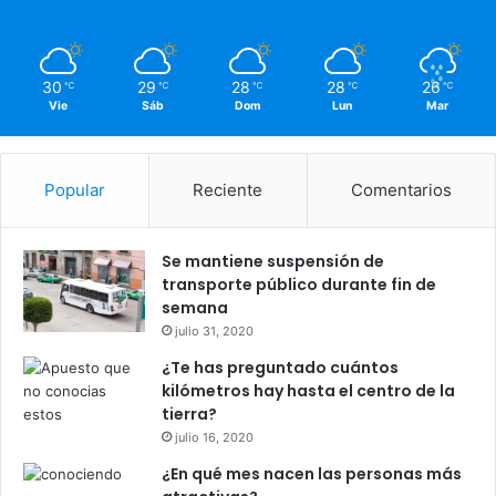
30
29
28
28
26
℃
℃
℃
℃
℃
Vie
Sáb
Dom
Lun
Mar
Popular
Reciente
Comentarios
Se mantiene suspensión de
transporte público durante fin de
semana
julio 31, 2020
¿Te has preguntado cuántos
kilómetros hay hasta el centro de la
tierra?
julio 16, 2020
¿En qué mes nacen las personas más