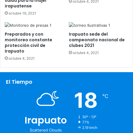
salud para la mujer
octubre 4, 2021
irapuatense
octubre 19, 2021
Preparados y con
Irapuato sede del
monitoreo constante
campeonato nacional de
protección civil de
clubes 2021
Irapuato
octubre 4, 2021
octubre 4, 2021
El Tiempo
18
℃
Irapuato
30º - 13º
77%
2.19 km/h
Scattered Clouds