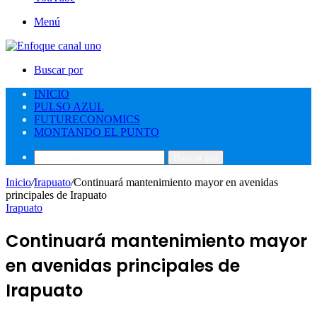
Menú
Buscar por
INICIO
PULSO AZUL
FUTURECONOMICS
MONTANDO EL PUNTO
Buscar por
Inicio
/
Irapuato
/
Continuará mantenimiento mayor en avenidas
principales de Irapuato
Irapuato
Continuará mantenimiento mayor
en avenidas principales de
Irapuato