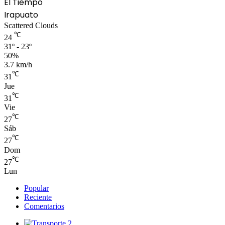
El Tiempo
Irapuato
Scattered Clouds
℃
24
31º - 23º
50%
3.7 km/h
℃
31
Jue
℃
31
Vie
℃
27
Sáb
℃
27
Dom
℃
27
Lun
Popular
Reciente
Comentarios