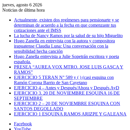
jueves, agosto 6 2026
Noticias de última hora
Actualmente, existen dos regímenes para pensionarte y se
determinan de acuerdo a la fecha en que comenzaste tus
cotizaciones ante el IMSS
La lucha de Nancy Ramos por la salud de su hijo Miguelito
Hugo Zanella en entrevista con la autora y compositora
irapuatense Claudia Luna: Una conversación con la
sensibilidad hecha canción
Hugo Zanella entrevista a Julie Sopetrán escritora y poeta
española.
PRESEA “AUREA VOX MTRO. JOSE LUIS GASCA Y
RAMOS”
EJERCICIO 5 TERAN N° 589 y ( ) (casi esquina con
Ramón Corona Barrio de San Cayetano
EJERCICIO 4 – Antes y Después/Ahora y Después AyD
EJERCICIO 3. 20 DE NOVIEMBRE ESQUINA 16 DE
SEPTIEMBRE
EJERCICIO 2 – 20 DE NOVIEMBRE ESQUINA CON
SANTOS DEGOLLADO
EJERCICIO 1 ESQUINA RAMOS ARIZPE Y GALEANA
Facebook
YouTube