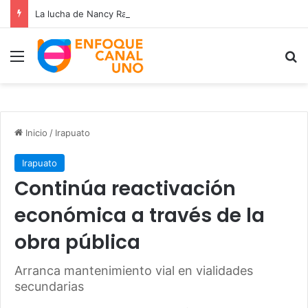
La lucha de Nancy Ramos por la salud de su hijo Miguelito
Menú
B
Inicio
/
Irapuato
Irapuato
Continúa reactivación
económica a través de la
obra pública
Arranca mantenimiento vial en vialidades
secundarias