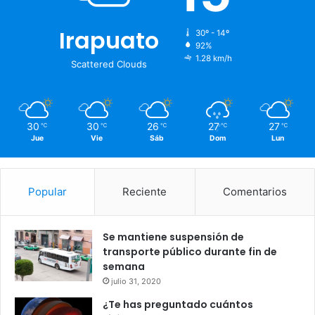
Irapuato
30º - 14º
92%
1.28 km/h
Scattered Clouds
30
30
26
27
27
℃
℃
℃
℃
℃
Jue
Vie
Sáb
Dom
Lun
Popular
Reciente
Comentarios
Se mantiene suspensión de
transporte público durante fin de
semana
julio 31, 2020
¿Te has preguntado cuántos