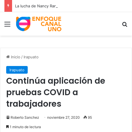
La lucha de Nancy Ramos por la salud de su hijo Miguelito
Menú
B
Inicio
/
Irapuato
Irapuato
Continúa aplicación de
pruebas COVID a
trabajadores
Roberto Sanchez
noviembre 27, 2020
95
1 minuto de lectura