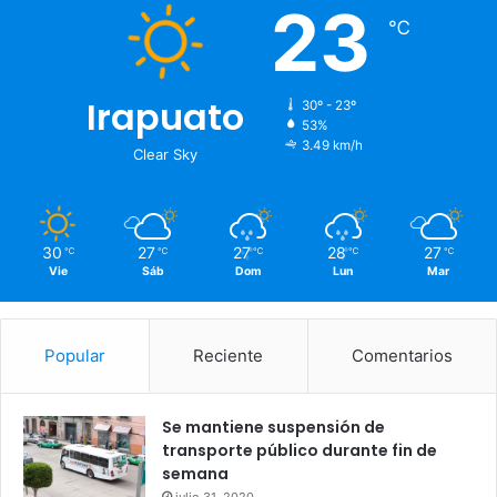
23
℃
Irapuato
30º - 23º
53%
3.49 km/h
Clear Sky
30
27
27
28
27
℃
℃
℃
℃
℃
Vie
Sáb
Dom
Lun
Mar
Popular
Reciente
Comentarios
Se mantiene suspensión de
transporte público durante fin de
semana