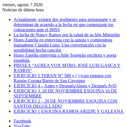
viernes, agosto 7 2026
Noticias de última hora
Actualmente, existen dos regímenes para pensionarte y se
determinan de acuerdo a la fecha en que comenzaste tus
cotizaciones ante el IMSS
La lucha de Nancy Ramos por la salud de su hijo Miguelito
Hugo Zanella en entrevista con la autora y compositora
irapuatense Claudia Luna: Una conversación con la
sensibilidad hecha canción
Hugo Zanella entrevista a Julie Sopetrán escritora y poeta
española.
PRESEA “AUREA VOX MTRO. JOSE LUIS GASCA Y
RAMOS”
EJERCICIO 5 TERAN N° 589 y ( ) (casi esquina con
Ramón Corona Barrio de San Cayetano
EJERCICIO 4 – Antes y Después/Ahora y Después AyD
EJERCICIO 3. 20 DE NOVIEMBRE ESQUINA 16 DE
SEPTIEMBRE
EJERCICIO 2 – 20 DE NOVIEMBRE ESQUINA CON
SANTOS DEGOLLADO
EJERCICIO 1 ESQUINA RAMOS ARIZPE Y GALEANA
Facebook
YouTube