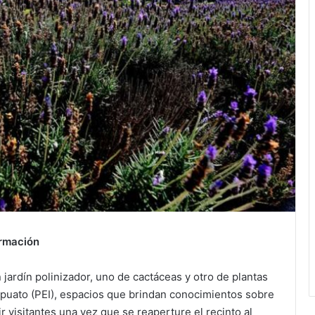
ormación
jardín polinizador, uno de cactáceas y otro de plantas
apuato (PEI), espacios que brindan conocimientos sobre
r visitantes una vez que se reaperture el recinto al