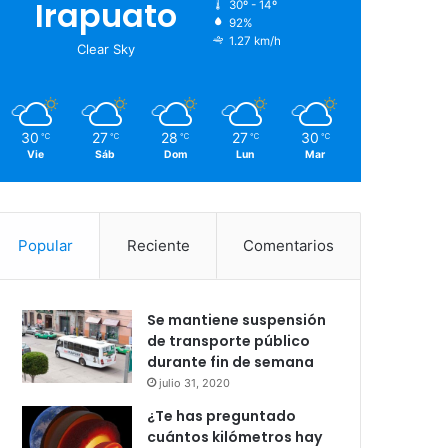
Irapuato
30º - 14º
92%
1.27 km/h
Clear Sky
30
27
28
27
30
℃
℃
℃
℃
℃
Vie
Sáb
Dom
Lun
Mar
Popular
Reciente
Comentarios
Se mantiene suspensión
de transporte público
durante fin de semana
julio 31, 2020
¿Te has preguntado
cuántos kilómetros hay