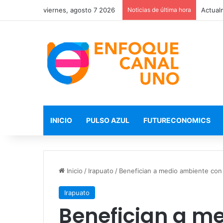
viernes, agosto 7 2026
Noticias de última hora
INICIO
PULSO AZUL
FUTURECONOMICS
Inicio
/
Irapuato
/
Benefician a medio ambiente con 
Irapuato
Benefician a m