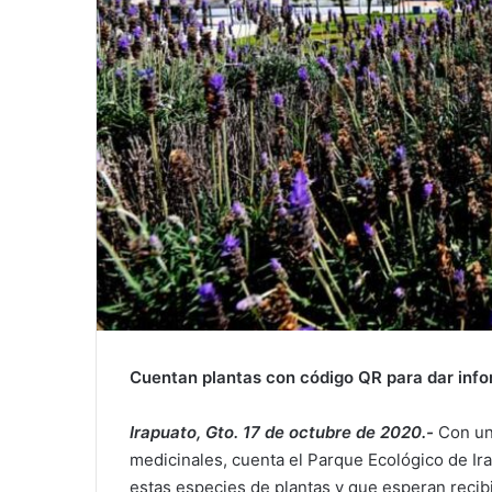
Cuentan plantas con código QR para dar inf
Irapuato, Gto. 17 de octubre de 2020.-
Con un 
medicinales, cuenta el Parque Ecológico de Ir
estas especies de plantas y que esperan recibi