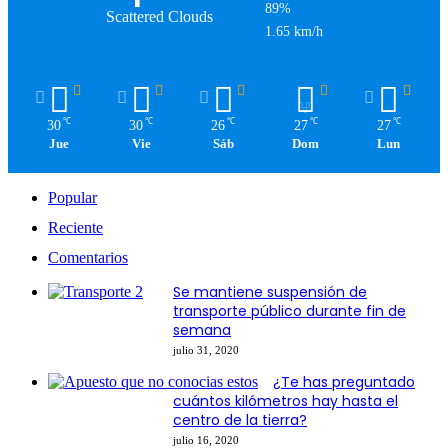
89%
Scattered Clouds
1.65 km/h
℃
℃
℃
℃
℃
30
30
26
27
27
Jue
Vie
Sáb
Dom
Lun
Popular
Reciente
Comentarios
Se mantiene suspensión de
transporte público durante fin de
semana
julio 31, 2020
¿Te has preguntado
cuántos kilómetros hay hasta el
centro de la tierra?
julio 16, 2020