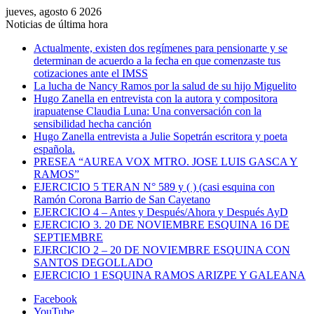
jueves, agosto 6 2026
Noticias de última hora
Actualmente, existen dos regímenes para pensionarte y se
determinan de acuerdo a la fecha en que comenzaste tus
cotizaciones ante el IMSS
La lucha de Nancy Ramos por la salud de su hijo Miguelito
Hugo Zanella en entrevista con la autora y compositora
irapuatense Claudia Luna: Una conversación con la
sensibilidad hecha canción
Hugo Zanella entrevista a Julie Sopetrán escritora y poeta
española.
PRESEA “AUREA VOX MTRO. JOSE LUIS GASCA Y
RAMOS”
EJERCICIO 5 TERAN N° 589 y ( ) (casi esquina con
Ramón Corona Barrio de San Cayetano
EJERCICIO 4 – Antes y Después/Ahora y Después AyD
EJERCICIO 3. 20 DE NOVIEMBRE ESQUINA 16 DE
SEPTIEMBRE
EJERCICIO 2 – 20 DE NOVIEMBRE ESQUINA CON
SANTOS DEGOLLADO
EJERCICIO 1 ESQUINA RAMOS ARIZPE Y GALEANA
Facebook
YouTube