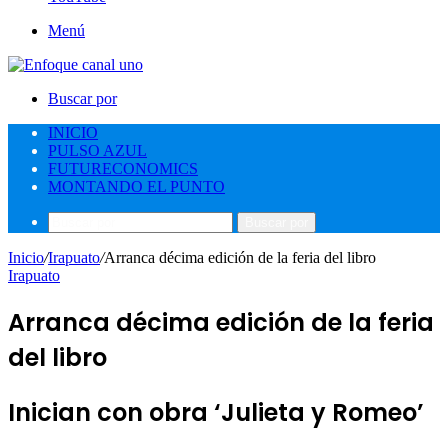
Menú
Buscar por
INICIO
PULSO AZUL
FUTURECONOMICS
MONTANDO EL PUNTO
Buscar por
Inicio
/
Irapuato
/
Arranca décima edición de la feria del libro
Irapuato
Arranca décima edición de la feria
del libro
Inician con obra ‘Julieta y Romeo’