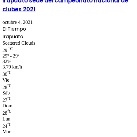
Irapuato sede del campeonato nacional de
clubes 2021
octubre 4, 2021
El Tiempo
Irapuato
Scattered Clouds
℃
29
29º - 29º
32%
3.79 km/h
℃
30
Vie
℃
28
Sáb
℃
27
Dom
℃
28
Lun
℃
24
Mar