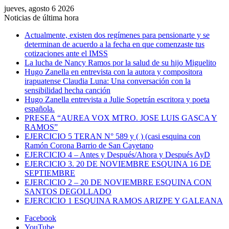
jueves, agosto 6 2026
Noticias de última hora
Actualmente, existen dos regímenes para pensionarte y se
determinan de acuerdo a la fecha en que comenzaste tus
cotizaciones ante el IMSS
La lucha de Nancy Ramos por la salud de su hijo Miguelito
Hugo Zanella en entrevista con la autora y compositora
irapuatense Claudia Luna: Una conversación con la
sensibilidad hecha canción
Hugo Zanella entrevista a Julie Sopetrán escritora y poeta
española.
PRESEA “AUREA VOX MTRO. JOSE LUIS GASCA Y
RAMOS”
EJERCICIO 5 TERAN N° 589 y ( ) (casi esquina con
Ramón Corona Barrio de San Cayetano
EJERCICIO 4 – Antes y Después/Ahora y Después AyD
EJERCICIO 3. 20 DE NOVIEMBRE ESQUINA 16 DE
SEPTIEMBRE
EJERCICIO 2 – 20 DE NOVIEMBRE ESQUINA CON
SANTOS DEGOLLADO
EJERCICIO 1 ESQUINA RAMOS ARIZPE Y GALEANA
Facebook
YouTube