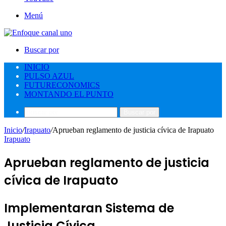
Menú
Buscar por
INICIO
PULSO AZUL
FUTURECONOMICS
MONTANDO EL PUNTO
Buscar por
Inicio
/
Irapuato
/
Aprueban reglamento de justicia cívica de Irapuato
Irapuato
Aprueban reglamento de justicia
cívica de Irapuato
Implementaran Sistema de
Justicia Cívica