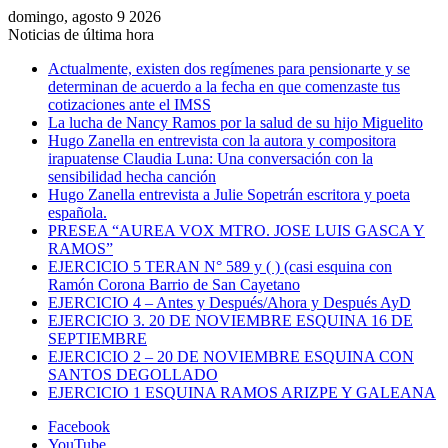
domingo, agosto 9 2026
Noticias de última hora
Actualmente, existen dos regímenes para pensionarte y se
determinan de acuerdo a la fecha en que comenzaste tus
cotizaciones ante el IMSS
La lucha de Nancy Ramos por la salud de su hijo Miguelito
Hugo Zanella en entrevista con la autora y compositora
irapuatense Claudia Luna: Una conversación con la
sensibilidad hecha canción
Hugo Zanella entrevista a Julie Sopetrán escritora y poeta
española.
PRESEA “AUREA VOX MTRO. JOSE LUIS GASCA Y
RAMOS”
EJERCICIO 5 TERAN N° 589 y ( ) (casi esquina con
Ramón Corona Barrio de San Cayetano
EJERCICIO 4 – Antes y Después/Ahora y Después AyD
EJERCICIO 3. 20 DE NOVIEMBRE ESQUINA 16 DE
SEPTIEMBRE
EJERCICIO 2 – 20 DE NOVIEMBRE ESQUINA CON
SANTOS DEGOLLADO
EJERCICIO 1 ESQUINA RAMOS ARIZPE Y GALEANA
Facebook
YouTube